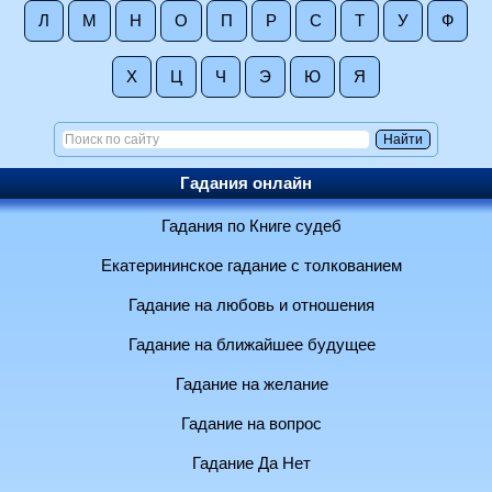
Л
М
Н
О
П
Р
С
Т
У
Ф
Х
Ц
Ч
Э
Ю
Я
Гадания онлайн
Гадания по Книге судеб
Екатерининское гадание с толкованием
Гадание на любовь и отношения
Гадание на ближайшее будущее
Гадание на желание
Гадание на вопрос
Гадание Да Нет