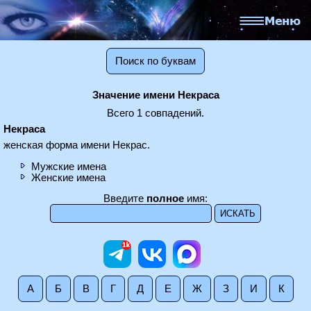
Поиск по буквам
Значение имени Некраса
Всего 1 совпадений.
Некраса
женская форма имени Некрас.
Мужские имена
Женские имена
Введите
полное
имя:
А
Б
В
Г
Д
Е
Ж
З
И
К