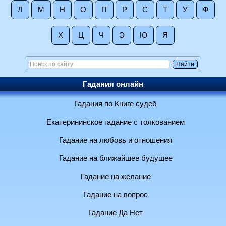
Л
М
Н
О
П
Р
С
Т
У
Ф
Х
Ц
Ч
Э
Ю
Я
Гадания онлайн
Гадания по Книге судеб
Екатерининское гадание с толкованием
Гадание на любовь и отношения
Гадание на ближайшее будущее
Гадание на желание
Гадание на вопрос
Гадание Да Нет