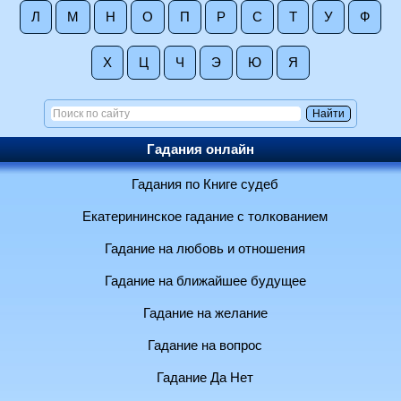
Л
М
Н
О
П
Р
С
Т
У
Ф
Х
Ц
Ч
Э
Ю
Я
Гадания онлайн
Гадания по Книге судеб
Екатерининское гадание с толкованием
Гадание на любовь и отношения
Гадание на ближайшее будущее
Гадание на желание
Гадание на вопрос
Гадание Да Нет