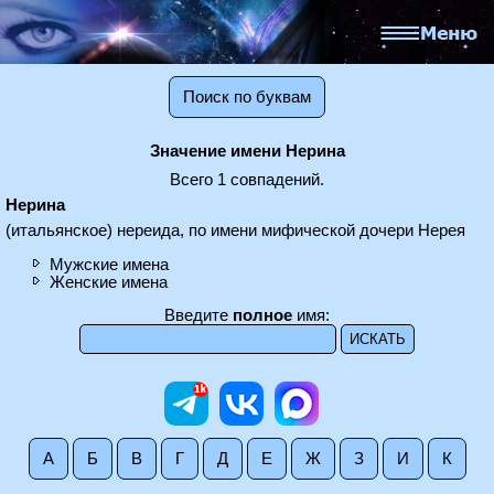
Поиск по буквам
Значение имени Нерина
Всего 1 совпадений.
Нерина
(итальянское) нереида, по имени мифической дочери Нерея
Мужские имена
Женские имена
Введите
полное
имя:
А
Б
В
Г
Д
Е
Ж
З
И
К