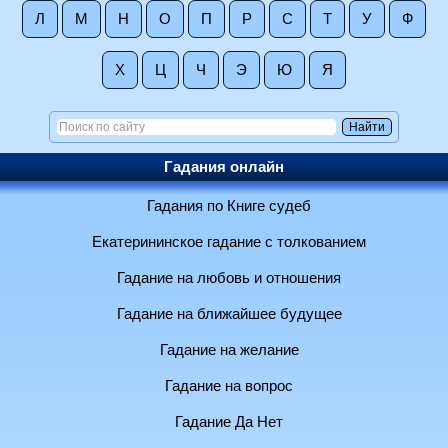
Л
М
Н
О
П
Р
С
Т
У
Ф
Х
Ц
Ч
Э
Ю
Я
Гадания онлайн
Гадания по Книге судеб
Екатерининское гадание с толкованием
Гадание на любовь и отношения
Гадание на ближайшее будущее
Гадание на желание
Гадание на вопрос
Гадание Да Нет