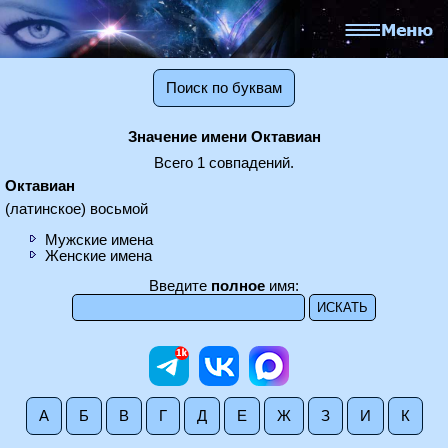
Поиск по буквам
Значение имени Октавиан
Всего 1 совпадений.
Октавиан
(латинское) восьмой
Мужские имена
Женские имена
Введите
полное
имя:
А
Б
В
Г
Д
Е
Ж
З
И
К