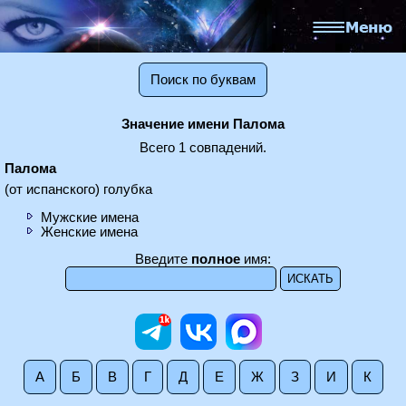
Поиск по буквам
Значение имени Палома
Всего 1 совпадений.
Палома
(от испанского) голубка
Мужские имена
Женские имена
Введите
полное
имя:
А
Б
В
Г
Д
Е
Ж
З
И
К