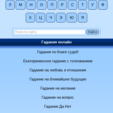
Л
М
Н
О
П
Р
С
Т
У
Ф
Х
Ц
Ч
Э
Ю
Я
Гадания онлайн
Гадания по Книге судеб
Екатерининское гадание с толкованием
Гадание на любовь и отношения
Гадание на ближайшее будущее
Гадание на желание
Гадание на вопрос
Гадание Да Нет