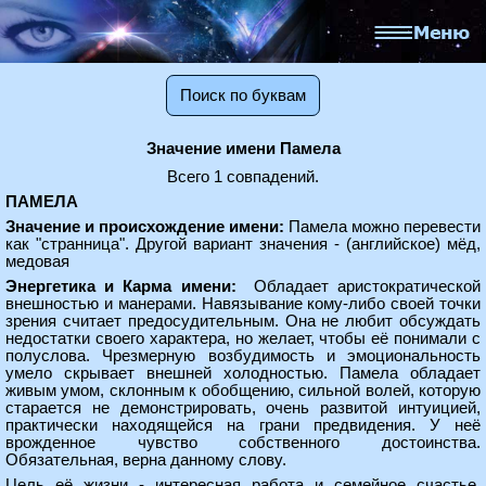
Поиск по буквам
Значение имени Памела
Всего 1 совпадений.
ПАМЕЛА
Значение и происхождение имени:
Памела можно перевести
как "странница". Другой вариант значения - (английское) мёд,
медовая
Энергетика и Карма имени:
Обладает аристократической
внешностью и манерами. Навязывание кому-либо своей точки
зрения считает предосудительным. Она не любит обсуждать
недостатки своего характера, но желает, чтобы её понимали с
полуслова. Чрезмерную возбудимость и эмоциональность
умело скрывает внешней холодностью. Памела обладает
живым умом, склонным к обобщению, сильной волей, которую
старается не демонстрировать, очень развитой интуицией,
практически находящейся на грани предвидения. У неё
врожденное чувство собственного достоинства.
Обязательная, верна данному слову.
Цель её жизни - интересная работа и семейное счастье.