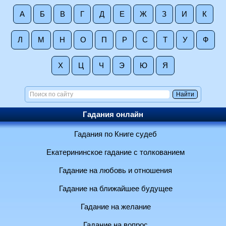
А
Б
В
Г
Д
Е
Ж
З
И
К
Л
М
Н
О
П
Р
С
Т
У
Ф
Х
Ц
Ч
Э
Ю
Я
Гадания онлайн
Гадания по Книге судеб
Екатерининское гадание с толкованием
Гадание на любовь и отношения
Гадание на ближайшее будущее
Гадание на желание
Гадание на вопрос