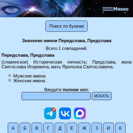
Поиск по буквам
Значение имени Передслава, Предслава
Всего 1 совпадений.
Передслава, Предслава
(славянское) Историческая личность: Предслава, жена
Святослава Игоревича, мать Ярополка Святославича.
Мужские имена
Женские имена
Введите
полное
имя:
А
Б
В
Г
Д
Е
Ж
З
И
К