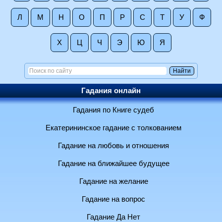
Л
М
Н
О
П
Р
С
Т
У
Ф
Х
Ц
Ч
Э
Ю
Я
Гадания онлайн
Гадания по Книге судеб
Екатерининское гадание с толкованием
Гадание на любовь и отношения
Гадание на ближайшее будущее
Гадание на желание
Гадание на вопрос
Гадание Да Нет