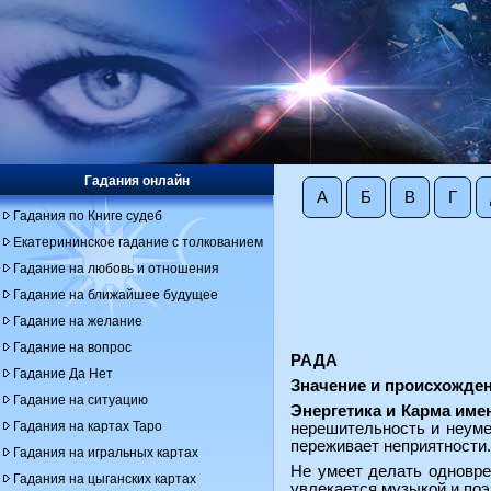
Гадания онлайн
А
Б
В
Г
Гадания по Книге судеб
Екатерининское гадание с толкованием
Гадание на любовь и отношения
Гадание на ближайшее будущее
Гадание на желание
Гадание на вопрос
РАДА
Гадание Да Нет
Значение и происхожде
Гадание на ситуацию
Энергетика и Карма име
Гадания на картах Таро
нерешительность и неуме
переживает неприятности.
Гадания на игральных картах
Не умеет делать одноврем
Гадания на цыганских картах
увлекается музыкой и поэ