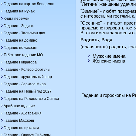
Гадания на картах Ленорман
"Летние" женщины удачлив
"Зимние" - любят поворча
Гадания на Рунах
с интересными гостями, а
Книга перемен
"Осенние" - питают прис
Гадание - Зодиак
продемонстрировать гост
В этом имени заложены о
Гадание - Талисман дня
Радость, Рада
Гадание на домино
(славянское) радость, сча
Гадание по чакрам
Тибетское гадание МО
Мужские имена
Женские имена
Гадание Пифагора
Гадание - Колесо фортуны
Гадание - хрустальный шар
Гадание - Зеркало Мира
Гадание на Новый год 2027
Гадания и гороскопы на Pr
Гадание на Рождество и Святки
Арабское гадание
Гадание - Абстракция
Гадание Маджонг
Гадания по цитатам
Гадание - Оракул Сибиллы