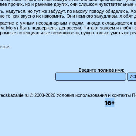
ее прочих, но и ранимее других, они слишком чувствительные и 
ть, надуться, но тут же забудут, по какому поводу обиделись. Х
 не то, как вкусно их накормить. Они немного занудливы, любят 
трастие к умным неординарным людям, иногда складывается в
ям. Могут быть подвержены депрессии. Читают запоем и любят 
громные потенциальные возможности, нужно только уметь их ре
стье.
Введите
полное
имя:
edskazanie.ru
© 2003-2026
Условия использования и контакты
П