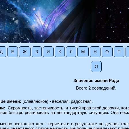
Д
Е
Ж
З
И
К
Л
М
Н
О
П
Я
Значение имени Рада
Всего 2 совпадений.
ние имени:
(славянское) - веселая, радостная.
ни:
Скромность, застенчивость, и тихий нрав этой девочки, ко
ние быстро реагировать на нестандартную ситуацию. Она неско
енно несколько дел - теряется и в результате не делает тол
зией, знает много стихов наизусть. Ее больше привлекают гума