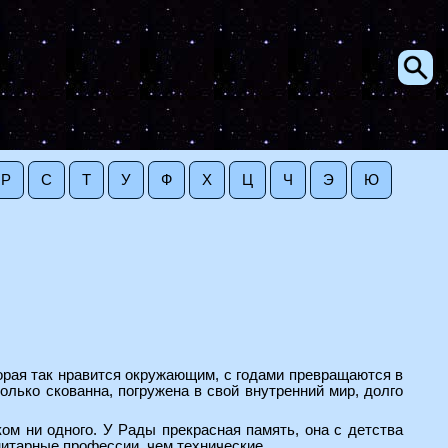
Р
С
Т
У
Ф
Х
Ц
Ч
Э
Ю
торая так нравится окружающим, с годами превращаются в
лько скованна, погружена в свой внутренний мир, долго
ком ни одного. У Рады прекрасная память, она с детства
нитарные профессии, чем технические.