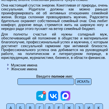
Она настоящий сгусток энергии. Кокетливая от природы, очень
сексуальная. Родители должны как можно раньше
проинформировать её об интимных отношениях семейной
жизни. Всегда склонная провоцировать мужчин, Радосвета
бдительно охраняет собственный семейный очаг. Она любит
комфорт, дорогие вещи, стремится жить на широкую ногу и
нередко ради этого пускает на ветер семейный бюджет.
Для полноты счастья ей нужны солидный муж,
обеспечивающий ей положение в обществе и материальное
благополучие, профессиональный успех и мужчина, с которым
достигнет сексуальной гармонии при интимной близости.
Профессионального успеха она добивается на руководящей
работе, на политическом и литературном поприще, в
юриспруденции, журналистике, бизнесе, в области финансов.
Мужские имена
Женские имена
Введите
полное
имя:
А
Б
В
Г
Д
Е
Ж
З
И
К