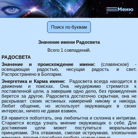
Поиск по буквам
Значение имени Радосвета
Всего 1 совпадений.
РАДОСВЕТА
Значение и происхождение имени:
(славянское) -
освящающая радостью, несущая радость и свет.
Распространено в Болгарии.
Энергетика и Карма имени:
Радосвета всегда находится в
движении и поисках. Она неудержимо стремится к
поставленной цели, а завершив одно дело, без промедления
берется за другое. Радосвета достаточно скрытная, она не
раскрывает своих истинных намерений никому и никогда.
Любит общение, но использует окружающих в своих
интересах, ничего не давая взамен.
Ей нравится поболтать, она любопытна и склонна к интригам.
Старается всегда узнать мнение окружающих о себе. Для
достижения цели может поступиться моральными
принципами. Эта отважная, смелая остроумная, злоязычная
женщина, вполне способная разбить чужую семью.