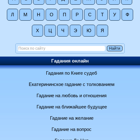
Л
М
Н
О
П
Р
С
Т
У
Ф
Х
Ц
Ч
Э
Ю
Я
Гадания онлайн
Гадания по Книге судеб
Екатерининское гадание с толкованием
Гадание на любовь и отношения
Гадание на ближайшее будущее
Гадание на желание
Гадание на вопрос