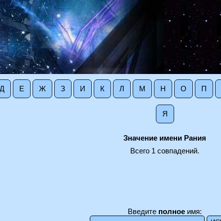
Д
Е
Ж
З
И
К
Л
М
Н
О
П
Я
Значение имени Рания
Всего 1 совпадений.
Введите
полное
имя: