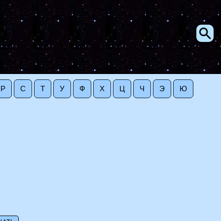
Р
С
Т
У
Ф
Х
Ц
Ч
Э
Ю