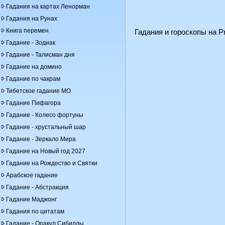
Гадания на картах Ленорман
Гадания на Рунах
Книга перемен
Гадания и гороскопы на Pr
Гадание - Зодиак
Гадание - Талисман дня
Гадание на домино
Гадание по чакрам
Тибетское гадание МО
Гадание Пифагора
Гадание - Колесо фортуны
Гадание - хрустальный шар
Гадание - Зеркало Мира
Гадание на Новый год 2027
Гадание на Рождество и Святки
Арабское гадание
Гадание - Абстракция
Гадание Маджонг
Гадания по цитатам
Гадание - Оракул Сибиллы