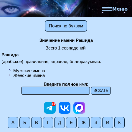
Поиск по буквам
Значение имени Рашида
Всего 1 совпадений.
Рашида
(арабское) правильная, здравая, благоразумная.
Мужские имена
Женские имена
Введите
полное
имя:
А
Б
В
Г
Д
Е
Ж
З
И
К