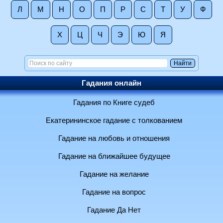
Л
М
Н
О
П
Р
С
Т
У
Ф
Х
Ц
Ч
Э
Ю
Я
Гадания онлайн
Гадания по Книге судеб
Екатерининское гадание с толкованием
Гадание на любовь и отношения
Гадание на ближайшее будущее
Гадание на желание
Гадание на вопрос
Гадание Да Нет