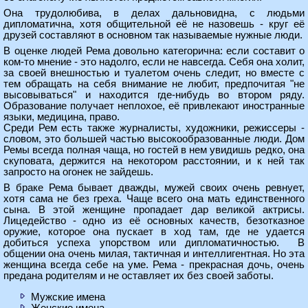
Она трудолюбива, в делах дальновидна, с людьми
дипломатична, хотя общительной её не назовешь - круг её
друзей составляют в основном так называемые нужные люди.
В оценке людей Рема довольно категорична: если составит о
ком-то мнение - это надолго, если не навсегда. Себя она холит,
за своей внешностью и туалетом очень следит, но вместе с
тем обращать на себя внимание не любит, предпочитая "не
высовываться" и находится где-нибудь во втором ряду.
Образование получает неплохое, её привлекают иностранные
языки, медицина, право.
Среди Рем есть также журналисты, художники, режиссеры -
словом, это большей частью высокообразованные люди. Дом
Ремы всегда полная чаща, но гостей в нем увидишь редко, она
скуповата, держится на некотором расстоянии, и к ней так
запросто на огонек не зайдешь.
В браке Рема бывает дважды, мужей своих очень ревнует,
хотя сама не без греха. Чаще всего она мать единственного
сына. В этой женщине пропадает дар великой актрисы.
Лицедейство - одно из её основных качеств, безотказное
оружие, которое она пускает в ход там, где не удается
добиться успеха упорством или дипломатичностью. В
общении она очень милая, тактичная и интеллигентная. Но эта
женщина всегда себе на уме. Рема - прекрасная дочь, очень
предана родителям и не оставляет их без своей заботы.
Мужские имена
Женские имена