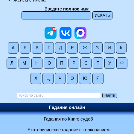
Введите
полное
имя:
А
Б
В
Г
Д
Е
Ж
З
И
К
Л
М
Н
О
П
Р
С
Т
У
Ф
Х
Ц
Ч
Э
Ю
Я
Гадания онлайн
Гадания по Книге судеб
Екатерининское гадание с толкованием