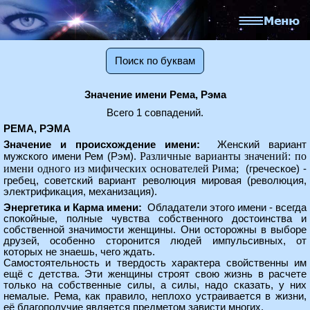
Поиск по буквам
Значение имени Рема, Рэма
Всего 1 совпадений.
РЕМА, РЭМА
Значение и происхождение имени:
Женский вариант
Различные варианты значений: по
мужского имени Рем (Рэм).
имени одного из мифических основателей Рима;
(греческое) -
гребец,
советский вариант революция мировая
(революция,
электрификация, механизация).
Энергетика и Карма имени:
Обладатели этого имени - всегда
спокойные, полные чувства собственного достоинства и
собственной значимости женщины. Они осторожны в выборе
друзей, особенно сторонится людей импульсивных, от
которых не знаешь, чего ждать.
Самостоятельность и твердость характера свойственны им
ещё с детства. Эти женщины строят свою жизнь в расчете
только на собственные силы, а силы, надо сказать, у них
немалые. Рема, как правило, неплохо устраивается в жизни,
её благополучие является предметом зависти многих.