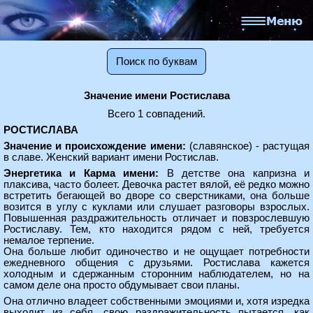
Поиск по буквам
Значение имени Ростислава
Всего 1 совпадений.
РОСТИСЛАВА
Значение и происхождение имени:
(славянское) - растущая
в славе. Женский вариант имени Ростислав.
Энергетика и Карма имени:
В детстве она капризна и
плаксива, часто болеет. Девочка растет вялой, её редко можно
встретить бегающей во дворе со сверстниками, она больше
возится в углу с куклами или слушает разговоры взрослых.
Повышенная раздражительность отличает и повзрослевшую
Ростиславу. Тем, кто находится рядом с ней, требуется
немалое терпение.
Она больше любит одиночество и не ощущает потребности
ежедневного общения с друзьями. Ростислава кажется
холодным и сдержанным сторонним наблюдателем, но на
самом деле она просто обдумывает свои планы.
Она отлично владеет собственными эмоциями и, хотя изредка
выходит из себя, свою раздражительность пытается, как