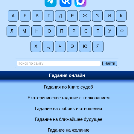
А
Б
В
Г
Д
Е
Ж
З
И
К
Л
М
Н
О
П
Р
С
Т
У
Ф
Х
Ц
Ч
Э
Ю
Я
Гадания онлайн
Гадания по Книге судеб
Екатерининское гадание с толкованием
Гадание на любовь и отношения
Гадание на ближайшее будущее
Гадание на желание