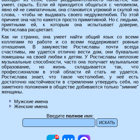
умеет, скрыть. Если ей приходится общаться с человеком,
явно ей не симпатичным, она становится угрюмой и скупой на
слова, - чтобы не выдавать своего недружелюбия. По этой
причине она часто кажется просто примитивной. Но с людьми,
приятными ей, к которым она испытывает доверие,
Ростислава расцветает.
Как ни странно, она умеет найти общий язык со всеми
коллегами по работе и со всеми поддерживает ровные
отношения. В замужестве Ростиславы почти всегда
счастливы, им удается отлично вести дом, они буквально
помешаны на своей любви к детям. У Ростиславы неплохие
музыкальные способности, часто она получает музыкальное
образование, но жизнь складывается так, что
профессионалом в этой области ей стать не удается.
Ростислава знает, что такое честолюбие, у неё есть
достаточно настойчивости в стремлении утвердить себя, но
заметного положения в обществе добиваются только "зимние"
женщины.
Мужские имена
Женские имена
Введите
полное
имя: