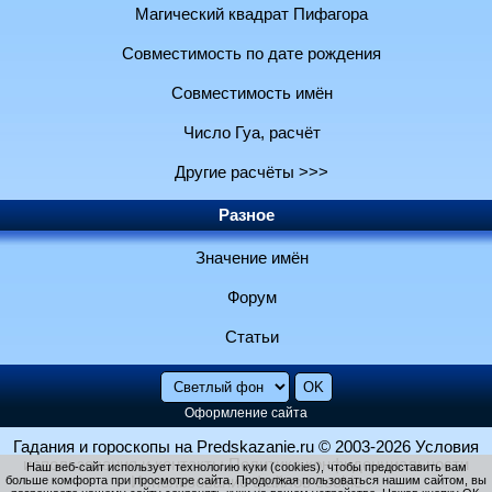
Магический квадрат Пифагора
Совместимость по дате рождения
Совместимость имён
Число Гуа, расчёт
Другие расчёты >>>
Разное
Значение имён
Форум
Статьи
Оформление сайта
Гадания и гороскопы на Predskazanie.ru
© 2003-2026
Условия
использования и контакты
Политика конфиденциальности
Наш веб-сайт использует технологию куки (cookies), чтобы предоставить вам
больше комфорта при просмотре сайта. Продолжая пользоваться нашим сайтом, вы
Использование файлов cookie