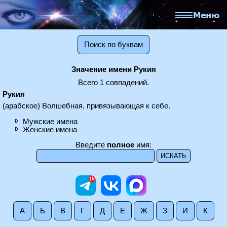
Поиск по буквам
Значение имени Рукия
Всего 1 совпадений.
Рукия
(арабское) Волшебная, привязывающая к себе.
Мужские имена
Женские имена
Введите
полное
имя:
А
Б
В
Г
Д
Е
Ж
З
И
К