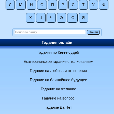
Л
М
Н
О
П
Р
С
Т
У
Ф
Х
Ц
Ч
Э
Ю
Я
Гадания онлайн
Гадания по Книге судеб
Екатерининское гадание с толкованием
Гадание на любовь и отношения
Гадание на ближайшее будущее
Гадание на желание
Гадание на вопрос
Гадание Да Нет