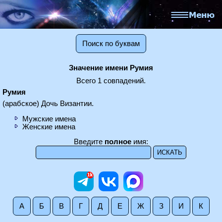
Поиск по буквам
Значение имени Румия
Всего 1 совпадений.
Румия
(арабское) Дочь Византии.
Мужские имена
Женские имена
Введите
полное
имя:
А
Б
В
Г
Д
Е
Ж
З
И
К