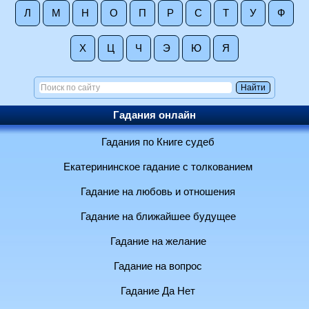
Л
М
Н
О
П
Р
С
Т
У
Ф
Х
Ц
Ч
Э
Ю
Я
Гадания онлайн
Гадания по Книге судеб
Екатерининское гадание с толкованием
Гадание на любовь и отношения
Гадание на ближайшее будущее
Гадание на желание
Гадание на вопрос
Гадание Да Нет