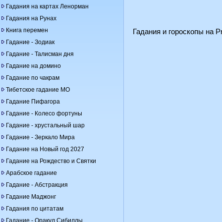
Гадания на картах Ленорман
Гадания на Рунах
Книга перемен
Гадания и гороскопы на Pr
Гадание - Зодиак
Гадание - Талисман дня
Гадание на домино
Гадание по чакрам
Тибетское гадание МО
Гадание Пифагора
Гадание - Колесо фортуны
Гадание - хрустальный шар
Гадание - Зеркало Мира
Гадание на Новый год 2027
Гадание на Рождество и Святки
Арабское гадание
Гадание - Абстракция
Гадание Маджонг
Гадания по цитатам
Гадание - Оракул Сибиллы