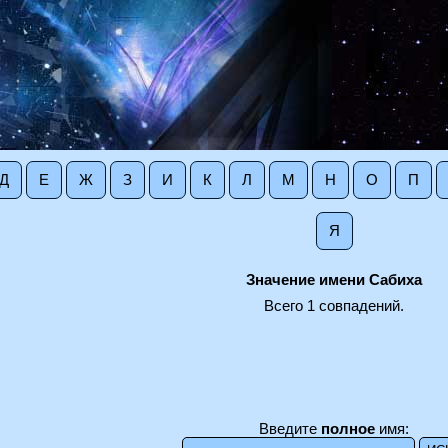
Д
Е
Ж
З
И
К
Л
М
Н
О
П
Я
Значение имени Сабиха
Всего 1 совпадений.
Введите
полное
имя: