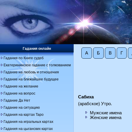
Гадания онлайн
А
Б
В
Г
Гадания по Книге судеб
Екатерининское гадание с толкованием
Гадание на любовь и отношения
Гадание на ближайшее будущее
Гадание на желание
Гадание на вопрос
Сабиха
Гадание Да Нет
(арабское) Утро.
Гадание на ситуацию
Мужские имена
Гадания на картах Таро
Женские имена
Гадания на игральных картах
Гадания на цыганских картах