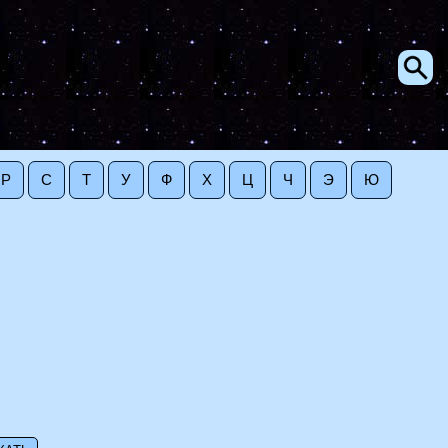
Р
С
Т
У
Ф
Х
Ц
Ч
Э
Ю