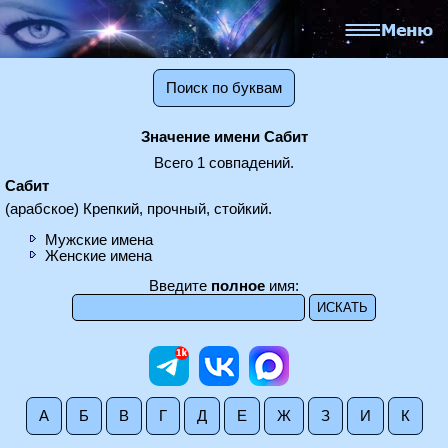
Поиск по буквам
Значение имени Сабит
Всего 1 совпадений.
Сабит
(арабское) Крепкий, прочный, стойкий.
Мужские имена
Женские имена
Введите
полное
имя:
А
Б
В
Г
Д
Е
Ж
З
И
К