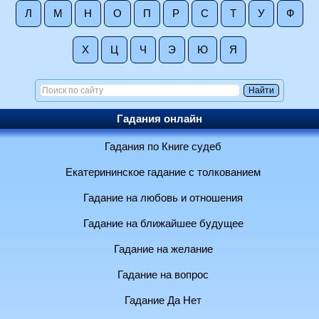
Л
М
Н
О
П
Р
С
Т
У
Ф
Х
Ц
Ч
Э
Ю
Я
Гадания онлайн
Гадания по Книге судеб
Екатерининское гадание с толкованием
Гадание на любовь и отношения
Гадание на ближайшее будущее
Гадание на желание
Гадание на вопрос
Гадание Да Нет