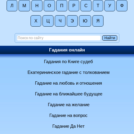
Л
М
Н
О
П
Р
С
Т
У
Ф
Х
Ц
Ч
Э
Ю
Я
Гадания онлайн
Гадания по Книге судеб
Екатерининское гадание с толкованием
Гадание на любовь и отношения
Гадание на ближайшее будущее
Гадание на желание
Гадание на вопрос
Гадание Да Нет