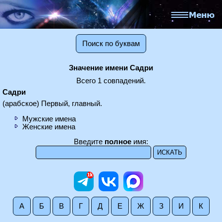
Поиск по буквам
Значение имени Садри
Всего 1 совпадений.
Садри
(арабское) Первый, главный.
Мужские имена
Женские имена
Введите
полное
имя:
А
Б
В
Г
Д
Е
Ж
З
И
К