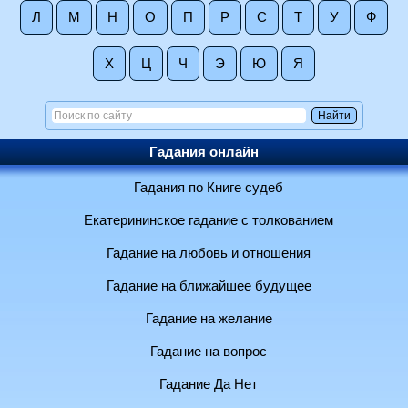
Л
М
Н
О
П
Р
С
Т
У
Ф
Х
Ц
Ч
Э
Ю
Я
Гадания онлайн
Гадания по Книге судеб
Екатерининское гадание с толкованием
Гадание на любовь и отношения
Гадание на ближайшее будущее
Гадание на желание
Гадание на вопрос
Гадание Да Нет