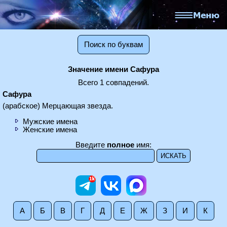
Поиск по буквам
Значение имени Сафура
Всего 1 совпадений.
Сафура
(арабское) Мерцающая звезда.
Мужские имена
Женские имена
Введите
полное
имя:
А
Б
В
Г
Д
Е
Ж
З
И
К