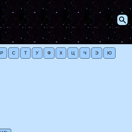
Р
С
Т
У
Ф
Х
Ц
Ч
Э
Ю