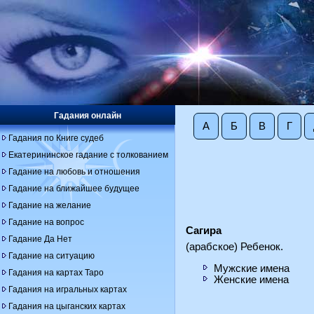
Гадания онлайн
А
Б
В
Г
Гадания по Книге судеб
Екатерининское гадание с толкованием
Гадание на любовь и отношения
Гадание на ближайшее будущее
Гадание на желание
Гадание на вопрос
Сагира
Гадание Да Нет
(арабское) Ребенок.
Гадание на ситуацию
Мужские имена
Гадания на картах Таро
Женские имена
Гадания на игральных картах
Гадания на цыганских картах