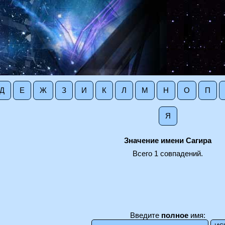
Д
Е
Ж
З
И
К
Л
М
Н
О
П
Я
Значение имени Сагира
Всего 1 совпадений.
Введите
полное
имя: