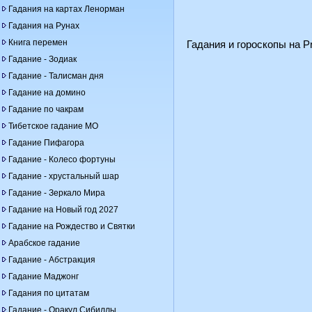
Гадания на картах Ленорман
Гадания на Рунах
Книга перемен
Гадания и гороскопы на Pr
Гадание - Зодиак
Гадание - Талисман дня
Гадание на домино
Гадание по чакрам
Тибетское гадание МО
Гадание Пифагора
Гадание - Колесо фортуны
Гадание - хрустальный шар
Гадание - Зеркало Мира
Гадание на Новый год 2027
Гадание на Рождество и Святки
Арабское гадание
Гадание - Абстракция
Гадание Маджонг
Гадания по цитатам
Гадание - Оракул Сибиллы