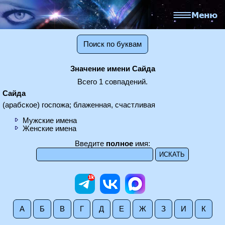
Поиск по буквам
Значение имени Сайда
Всего 1 совпадений.
Сайда
(арабское) госпожа; блаженная, счастливая
Мужские имена
Женские имена
Введите
полное
имя:
А
Б
В
Г
Д
Е
Ж
З
И
К