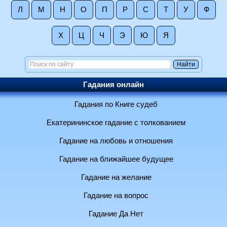
Л
М
Н
О
П
Р
С
Т
У
Ф
Х
Ц
Ч
Э
Ю
Я
Гадания онлайн
Гадания по Книге судеб
Екатерининское гадание с толкованием
Гадание на любовь и отношения
Гадание на ближайшее будущее
Гадание на желание
Гадание на вопрос
Гадание Да Нет