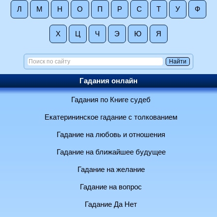
Л
М
Н
О
П
Р
С
Т
У
Ф
Х
Ц
Ч
Э
Ю
Я
Гадания онлайн
Гадания по Книге судеб
Екатерининское гадание с толкованием
Гадание на любовь и отношения
Гадание на ближайшее будущее
Гадание на желание
Гадание на вопрос
Гадание Да Нет