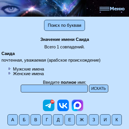
Поиск по буквам
Значение имени Саида
Всего 1 совпадений.
Саида
почтенная, уважаемая (арабское происхождение)
Мужские имена
Женские имена
Введите
полное
имя:
А
Б
В
Г
Д
Е
Ж
З
И
К