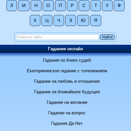
Л
М
Н
О
П
Р
С
Т
У
Ф
Х
Ц
Ч
Э
Ю
Я
Гадания онлайн
Гадания по Книге судеб
Екатерининское гадание с толкованием
Гадание на любовь и отношения
Гадание на ближайшее будущее
Гадание на желание
Гадание на вопрос
Гадание Да Нет