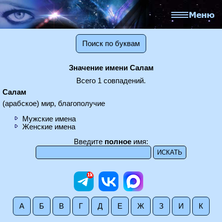
Поиск по буквам
Значение имени Салам
Всего 1 совпадений.
Салам
(арабское) мир, благополучие
Мужские имена
Женские имена
Введите
полное
имя:
А
Б
В
Г
Д
Е
Ж
З
И
К