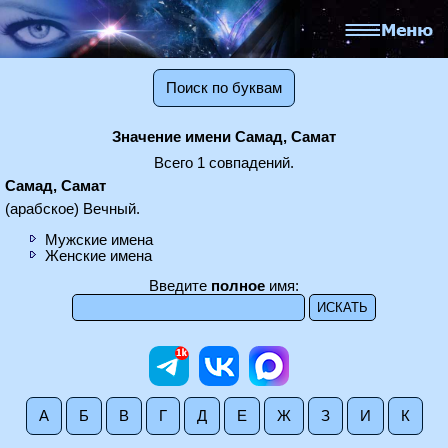
Поиск по буквам
Значение имени Самад, Самат
Всего 1 совпадений.
Самад, Самат
(арабское) Вечный.
Мужские имена
Женские имена
Введите
полное
имя:
А
Б
В
Г
Д
Е
Ж
З
И
К