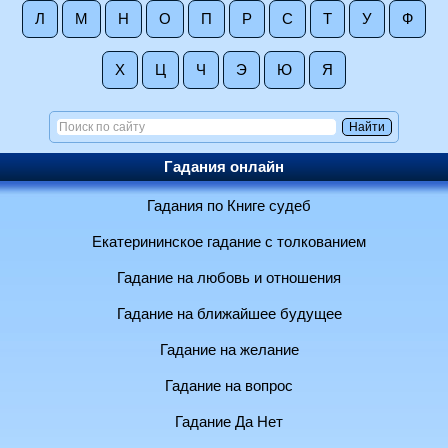
Л
М
Н
О
П
Р
С
Т
У
Ф
Х
Ц
Ч
Э
Ю
Я
Гадания онлайн
Гадания по Книге судеб
Екатерининское гадание с толкованием
Гадание на любовь и отношения
Гадание на ближайшее будущее
Гадание на желание
Гадание на вопрос
Гадание Да Нет