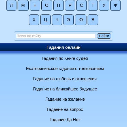
Л
М
Н
О
П
Р
С
Т
У
Ф
Х
Ц
Ч
Э
Ю
Я
Гадания онлайн
Гадания по Книге судеб
Екатерининское гадание с толкованием
Гадание на любовь и отношения
Гадание на ближайшее будущее
Гадание на желание
Гадание на вопрос
Гадание Да Нет