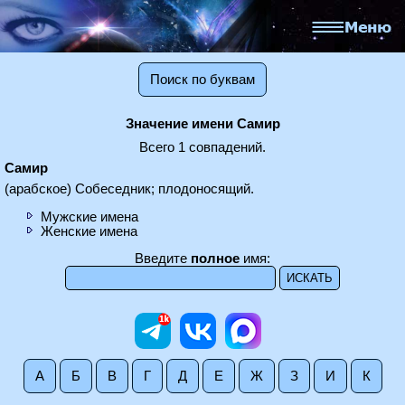
Поиск по буквам
Значение имени Самир
Всего 1 совпадений.
Самир
(арабское) Собеседник; плодоносящий.
Мужские имена
Женские имена
Введите
полное
имя:
А
Б
В
Г
Д
Е
Ж
З
И
К