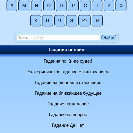
Л
М
Н
О
П
Р
С
Т
У
Ф
Х
Ц
Ч
Э
Ю
Я
Гадания онлайн
Гадания по Книге судеб
Екатерининское гадание с толкованием
Гадание на любовь и отношения
Гадание на ближайшее будущее
Гадание на желание
Гадание на вопрос
Гадание Да Нет