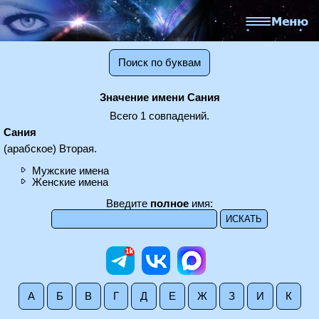
Поиск по буквам
Значение имени Сания
Всего 1 совпадений.
Сания
(арабское) Вторая.
Мужские имена
Женские имена
Введите
полное
имя:
А
Б
В
Г
Д
Е
Ж
З
И
К