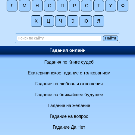
Л
М
Н
О
П
Р
С
Т
У
Ф
Х
Ц
Ч
Э
Ю
Я
Гадания онлайн
Гадания по Книге судеб
Екатерининское гадание с толкованием
Гадание на любовь и отношения
Гадание на ближайшее будущее
Гадание на желание
Гадание на вопрос
Гадание Да Нет