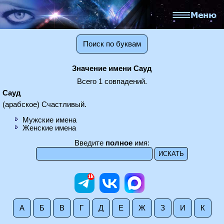
Поиск по буквам
Значение имени Сауд
Всего 1 совпадений.
Сауд
(арабское) Счастливый.
Мужские имена
Женские имена
Введите
полное
имя:
А
Б
В
Г
Д
Е
Ж
З
И
К