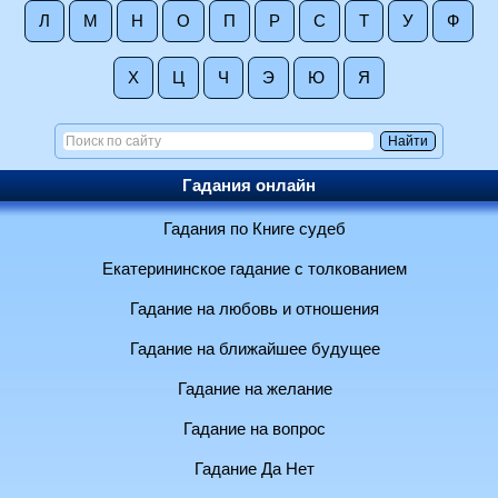
Л
М
Н
О
П
Р
С
Т
У
Ф
Х
Ц
Ч
Э
Ю
Я
Гадания онлайн
Гадания по Книге судеб
Екатерининское гадание с толкованием
Гадание на любовь и отношения
Гадание на ближайшее будущее
Гадание на желание
Гадание на вопрос
Гадание Да Нет