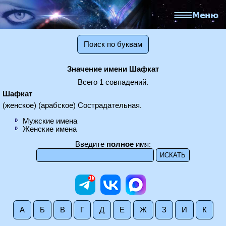
Поиск по буквам
Значение имени Шафкат
Всего 1 совпадений.
Шафкат
(женское) (арабское) Сострадательная.
Мужские имена
Женские имена
Введите
полное
имя:
А
Б
В
Г
Д
Е
Ж
З
И
К