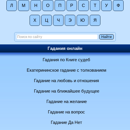
Л
М
Н
О
П
Р
С
Т
У
Ф
Х
Ц
Ч
Э
Ю
Я
Гадания онлайн
Гадания по Книге судеб
Екатерининское гадание с толкованием
Гадание на любовь и отношения
Гадание на ближайшее будущее
Гадание на желание
Гадание на вопрос
Гадание Да Нет