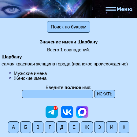
Поиск по буквам
Значение имени Шарбану
Всего 1 совпадений.
Шарбану
самая красивая женщина города (иранское происхождение)
Мужские имена
Женские имена
Введите
полное
имя:
А
Б
В
Г
Д
Е
Ж
З
И
К