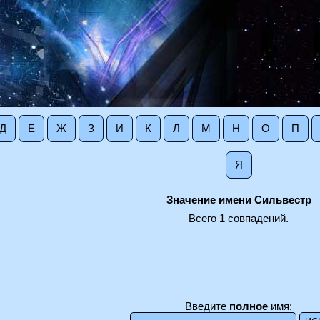
Д
Е
Ж
З
И
К
Л
М
Н
О
П
Я
Значение имени Сильвестр
Всего 1 совпадений.
Введите
полное
имя: