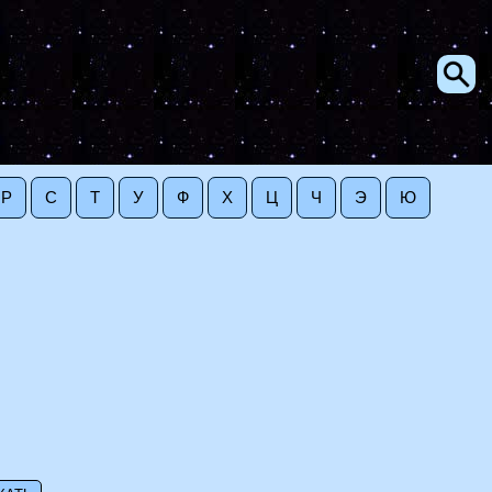
Р
С
Т
У
Ф
Х
Ц
Ч
Э
Ю