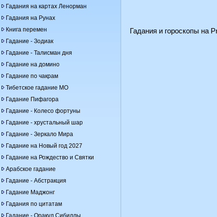
Гадания на картах Ленорман
Гадания на Рунах
Книга перемен
Гадания и гороскопы на Pr
Гадание - Зодиак
Гадание - Талисман дня
Гадание на домино
Гадание по чакрам
Тибетское гадание МО
Гадание Пифагора
Гадание - Колесо фортуны
Гадание - хрустальный шар
Гадание - Зеркало Мира
Гадание на Новый год 2027
Гадание на Рождество и Святки
Арабское гадание
Гадание - Абстракция
Гадание Маджонг
Гадания по цитатам
Гадание - Оракул Сибиллы