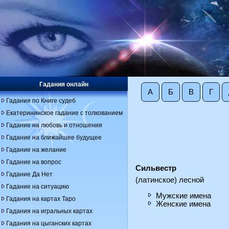
Гадания онлайн
А
Б
В
Г
Гадания по Книге судеб
Екатерининское гадание с толкованием
Гадание на любовь и отношения
Гадание на ближайшее будущее
Гадание на желание
Гадание на вопрос
Сильвестр
Гадание Да Нет
(латинское) лесной
Гадание на ситуацию
Мужские имена
Гадания на картах Таро
Женские имена
Гадания на игральных картах
Гадания на цыганских картах