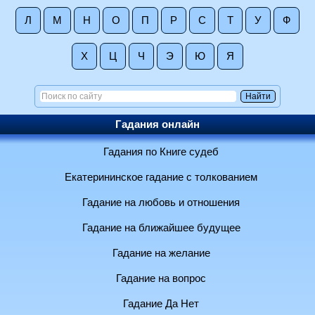
Л
М
Н
О
П
Р
С
Т
У
Ф
Х
Ц
Ч
Э
Ю
Я
Гадания онлайн
Гадания по Книге судеб
Екатерининское гадание с толкованием
Гадание на любовь и отношения
Гадание на ближайшее будущее
Гадание на желание
Гадание на вопрос
Гадание Да Нет