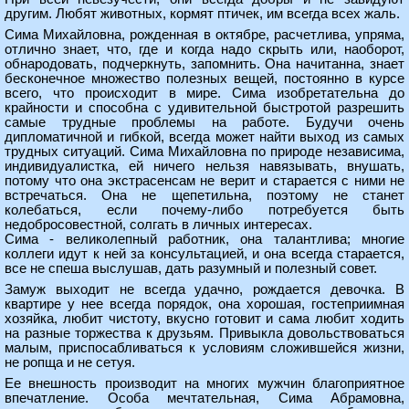
другим. Любят животных, кормят птичек, им всегда всех жаль.
Сима Михайловна, рожденная в октябре, расчетлива, упряма,
отлично знает, что, где и когда надо скрыть или, наоборот,
обнародовать, подчеркнуть, запомнить. Она начитанна, знает
бесконечное множество полезных вещей, постоянно в курсе
всего, что происходит в мире. Сима изобретательна до
крайности и способна с удивительной быстротой разрешить
самые трудные проблемы на работе. Будучи очень
дипломатичной и гибкой, всегда может найти выход из самых
трудных ситуаций. Сима Михайловна по природе независима,
индивидуалистка, ей ничего нельзя навязывать, внушать,
потому что она экстрасенсам не верит и старается с ними не
встречаться. Она не щепетильна, поэтому не станет
колебаться, если почему-либо потребуется быть
недобросовестной, солгать в личных интересах.
Сима - великолепный работник, она талантлива; многие
коллеги идут к ней за консультацией, и она всегда старается,
все не спеша выслушав, дать разумный и полезный совет.
Замуж выходит не всегда удачно, рождается девочка. В
квартире у нее всегда порядок, она хорошая, гостеприимная
хозяйка, любит чистоту, вкусно готовит и сама любит ходить
на разные торжества к друзьям. Привыкла довольствоваться
малым, приспосабливаться к условиям сложившейся жизни,
не ропща и не сетуя.
Ее внешность производит на многих мужчин благоприятное
впечатление. Особа мечтательная, Сима Абрамовна,