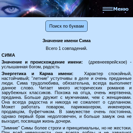
Поиск по буквам
Значение имени Сима
Всего 1 совпадений.
СИМА
Значение и происхождение имени:
(древнееврейское) -
услышанная богом, радость
Энергетика и Карма имени:
Характер спокойный,
настойчивый; "летние" уступчивы в деле и очень преданные
люди. Сима трудолюбива, обязательна, всегда выполняет
данное слово. Читает много исторических романов и
зарубежных классиков. Похожа на отца, очень жертвенна,
преданна. Больше дружит с мужчинами, чем с женщинами.
Она всегда радостна и никогда не сожалеет о сделанном.
Может работать поваром, парикмахером, инженером,
продавцом, буфетчиком. В замужестве очень постоянна,
однако первый брак недолговечен, и больше замуж она не
выходит, посвящая жизнь дочери.
"Зимние" Симы более строги и принципиальны, но не жестоки.
При всей невезучести, они всегда добры и не завидуют