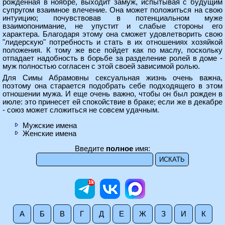
рожденная в ноябре, выходит замуж, испытывая с будущим
супругом взаимное влечение. Она может положиться на свою
интуицию; почувствовав в потенциальном муже
взаимопонимание, не упустит и слабые стороны его
характера. Благодаря этому она сможет удовлетворить свою
"лидерскую" потребность и стать в их отношениях хозяйкой
положения. К тому же все пойдет как по маслу, поскольку
отпадает надобность в борьбе за разделение ролей в доме -
муж полностью согласен с этой своей зависимой ролью.
Для Симы Абрамовны сексуальная жизнь очень важна,
поэтому она старается подобрать себе подходящего в этом
отношении мужа. И еще очень важно, чтобы он был рожден в
июле: это принесет ей спокойствие в браке; если же в декабре
- союз может сложиться не совсем удачным.
Мужские имена
Женские имена
Введите
полное
имя:
А
Б
В
Г
Д
Е
Ж
З
И
К