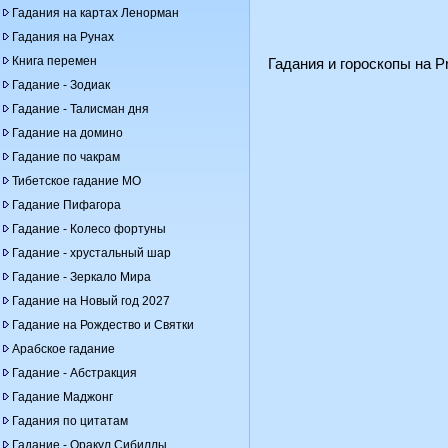
Гадания на картах Ленорман
Гадания на Рунах
Книга перемен
Гадания и гороскопы на Pr
Гадание - Зодиак
Гадание - Талисман дня
Гадание на домино
Гадание по чакрам
Тибетское гадание МО
Гадание Пифагора
Гадание - Колесо фортуны
Гадание - хрустальный шар
Гадание - Зеркало Мира
Гадание на Новый год 2027
Гадание на Рождество и Святки
Арабское гадание
Гадание - Абстракция
Гадание Маджонг
Гадания по цитатам
Гадание - Оракул Сибиллы