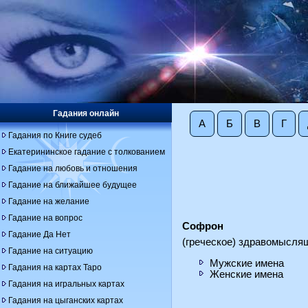
Гадания онлайн
А
Б
В
Г
Гадания по Книге судеб
Екатерининское гадание с толкованием
Гадание на любовь и отношения
Гадание на ближайшее будущее
Гадание на желание
Гадание на вопрос
Софрон
Гадание Да Нет
(греческое) здравомысля
Гадание на ситуацию
Мужские имена
Гадания на картах Таро
Женские имена
Гадания на игральных картах
Гадания на цыганских картах