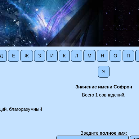
Д
Е
Ж
З
И
К
Л
М
Н
О
П
Я
Значение имени Софрон
Всего 1 совпадений.
щий, благоразумный
Введите
полное
имя: