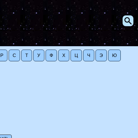
Р
С
Т
У
Ф
Х
Ц
Ч
Э
Ю