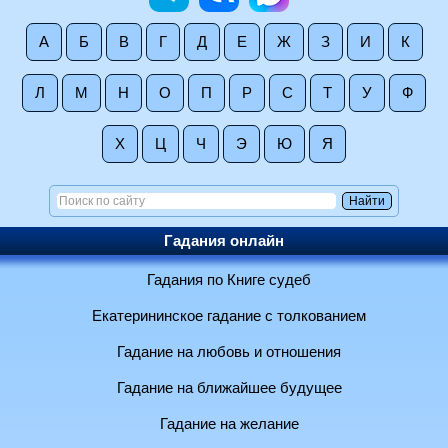
А
Б
В
Г
Д
Е
Ж
З
И
К
Л
М
Н
О
П
Р
С
Т
У
Ф
Х
Ц
Ч
Э
Ю
Я
Гадания онлайн
Гадания по Книге судеб
Екатерининское гадание с толкованием
Гадание на любовь и отношения
Гадание на ближайшее будущее
Гадание на желание