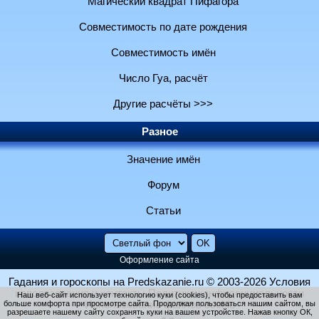
Магический квадрат Пифагора
Совместимость по дате рождения
Совместимость имён
Число Гуа, расчёт
Другие расчёты >>>
Разное
Значение имён
Форум
Статьи
Оформление сайта
Гадания и гороскопы на Predskazanie.ru
© 2003-2026
Условия
использования и контакты
Политика конфиденциальности
Наш веб-сайт использует технологию куки (cookies), чтобы предоставить вам
больше комфорта при просмотре сайта. Продолжая пользоваться нашим сайтом, вы
Использование файлов cookie
разрешаете нашему сайту сохранять куки на вашем устройстве. Нажав кнопку ОК,