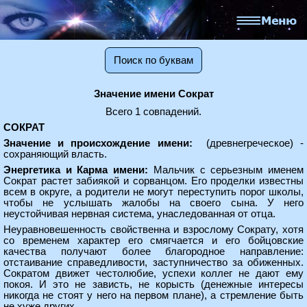
Поиск по буквам
Значение имени Сократ
Всего 1 совпадений.
СОКРАТ
Значение и происхождение имени:
(древнегреческое) -
сохраняющий власть.
Энергетика и Карма имени:
Мальчик с серьезным именем
Сократ растет забиякой и сорванцом. Его проделки известны
всем в округе, а родители не могут переступить порог школы,
чтобы не услышать жалобы на своего сына. У него
неустойчивая нервная система, унаследованная от отца.
Неуравновешенность свойственна и взрослому Сократу, хотя
со временем характер его смягчается и его бойцовские
качества получают более благородное направление:
отстаивание справедливости, заступничество за обиженных.
Сократом движет честолюбие, успехи коллег не дают ему
покоя. И это не зависть, не корысть (денежные интересы
никогда не стоят у него на первом плане), а стремление быть
не хуже других.