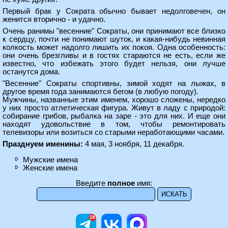
Первый брак у Сократа обычно бывает недолговечен, он
женится вторично - и удачно.
Очень ранимы "весенние" Сократы, они принимают все близко
к сердцу, почти не понимают шуток, и какая-нибудь невинная
колкость может надолго лишить их покоя. Одна особенность:
они очень брезгливы и в гостях стараются не есть, если же
известно, что избежать этого будет нельзя, они лучше
останутся дома.
"Весенние" Сократы спортивны, зимой ходят на лыжах, в
другое время года занимаются бегом (в любую погоду).
Мужчины, названные этим именем, хорошо сложены, нередко
у них просто атлетическая фигура. Живут в ладу с природой:
собирание грибов, рыбалка на заре - это для них. И еще они
находят удовольствие в том, чтобы ремонтировать
телевизоры или возиться со старыми неработающими часами.
Празднуем именины:
4 мая, 3 ноября, 11 декабря.
Мужские имена
Женские имена
Введите
полное
имя: