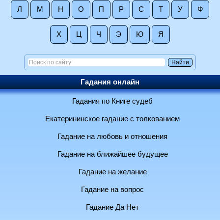
Л
М
Н
О
П
Р
С
Т
У
Ф
Х
Ц
Ч
Э
Ю
Я
Гадания онлайн
Гадания по Книге судеб
Екатерининское гадание с толкованием
Гадание на любовь и отношения
Гадание на ближайшее будущее
Гадание на желание
Гадание на вопрос
Гадание Да Нет