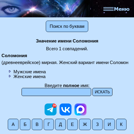
Поиск по буквам
Значение имени Соломония
Всего 1 совпадений.
Соломония
(древнееврейское) мирная. Женский вариант имени Соломон
Мужские имена
Женские имена
Введите
полное
имя:
А
Б
В
Г
Д
Е
Ж
З
И
К