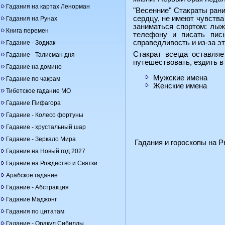
Гадания на картах Ленорман
"Весенние" Стакраты ран
сердцу, не имеют чувства
Гадания на Рунах
заниматься спортом: лыж
Книга перемен
телефону и писать пись
справедливость и из-за эт
Гадание - Зодиак
Стакрат всегда оставля
Гадание - Талисман дня
путешествовать, ездить в
Гадание на домино
Мужские имена
Гадание по чакрам
Женские имена
Тибетское гадание МО
Гадание Пифагора
Гадание - Колесо фортуны
Гадание - хрустальный шар
Гадание - Зеркало Мира
Гадания и гороскопы на Pr
Гадание на Новый год 2027
Гадание на Рождество и Святки
Арабское гадание
Гадание - Абстракция
Гадание Маджонг
Гадания по цитатам
Гадание - Оракул Сибиллы