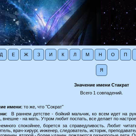
Д
Е
Ж
З
И
К
Л
М
Н
О
П
Я
Значение имени Стакрат
Всего 1 совпадений.
ие имени:
то же, что "Сократ"
ни:
В раннем детстве - бойкий мальчик, ко всем идет на ру
, внешне - на мать. Утром любит поспать, все делает по настрое
немного спокойнее, борется за справедливость. Любит читать
тель, врач-хирург, инженер, следователь, историк, преподавател
говечен, второй - более удачен, рождаются разнополые дети. О