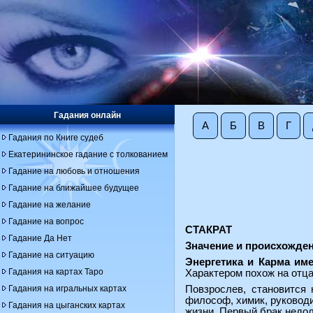
Гадания онлайн
А
Б
В
Г
Гадания по Книге судеб
Екатерининское гадание с толкованием
Гадание на любовь и отношения
Гадание на ближайшее будущее
Гадание на желание
Гадание на вопрос
СТАКРАТ
Гадание Да Нет
Значение и происхожден
Гадание на ситуацию
Энергетика и Карма име
Гадания на картах Таро
Характером похож на отца
Гадания на игральных картах
Повзрослев, становится 
философ, химик, руководи
Гадания на цыганских картах
жизни. Первый брак недол