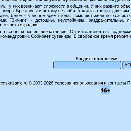
имы, у них возникают сложности в общении. У них развито объ
 юмора. Брезгливы и потому не любят ходить в гости к друзьям
ами, бегом - в любое время года. Помогают жене по хозяйств
ма. "Зимние" - дотошны, неустойчивы, раздражительны, л
ого часто страдают.
ет о себе хорошее впечатление. Он интеллигентен, поддерж
 командировки. Собирает сувениры. В свободное время ремонтир
Введите
полное
имя:
edskazanie.ru
© 2003-2026
Условия использования и контакты
П