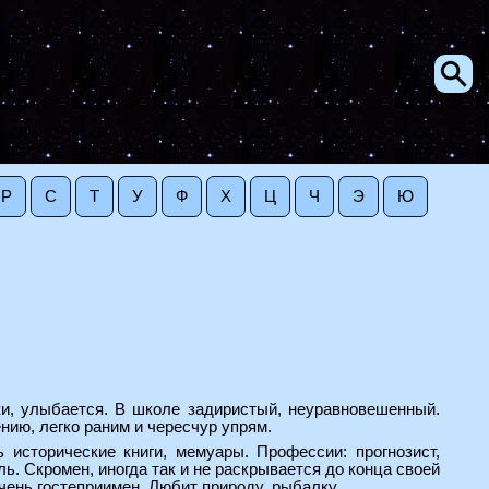
Р
С
Т
У
Ф
Х
Ц
Ч
Э
Ю
ки, улыбается. В школе задиристый, неуравновешенный.
нию, легко раним и чересчур упрям.
 исторические книги, мемуары. Профессии: прогнозист,
ь. Скромен, иногда так и не раскрывается до конца своей
чень гостеприимен. Любит природу, рыбалку.