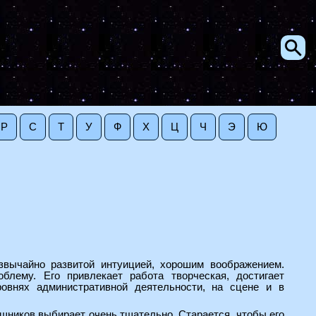
Р
С
Т
У
Ф
Х
Ц
Ч
Э
Ю
вычайно развитой интуицией, хорошим воображением.
блему. Его привлекает работа творческая, достигает
ровнях административной деятельности, на сцене и в
ощников выбирает очень тщательно. Старается, чтобы его