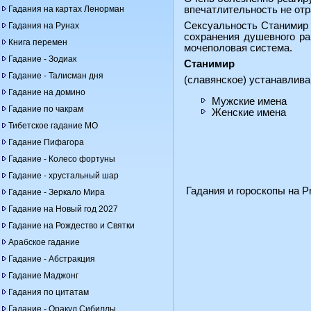
Гадания на картах Ленорман
впечатлительность не отр
Сексуальность Станимир 
Гадания на Рунах
сохранения душевного ра
Книга перемен
мочеполовая система.
Гадание - Зодиак
Станимир
Гадание - Талисман дня
(славянское) устанавлив
Гадание на домино
Мужские имена
Гадание по чакрам
Женские имена
Тибетское гадание МО
Гадание Пифагора
Гадание - Колесо фортуны
Гадание - хрустальный шар
Гадания и гороскопы на Pr
Гадание - Зеркало Мира
Гадание на Новый год 2027
Гадание на Рождество и Святки
Арабское гадание
Гадание - Абстракция
Гадание Маджонг
Гадания по цитатам
Гадание - Оракул Сибиллы