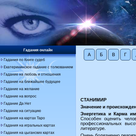
Гадания онлайн
А
Б
В
Г
Гадания по Книге судеб
Екатерининское гадание с толкованием
Гадание на любовь и отношения
Гадание на ближайшее будущее
Гадание на желание
Гадание на вопрос
СТАНИМИР
Гадание Да Нет
Значение и происхожден
Гадание на ситуацию
Энергетика и Карма им
Гадания на картах Таро
Способен оценить челов
профессиональных высот
Гадания на игральных картах
литературе.
Гадания на цыганских картах
Очень болезненно реагиру