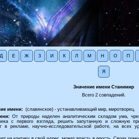
Д
Е
Ж
З
И
К
Л
М
Н
О
П
Я
Значение имени Станимир
Всего 2 совпадений.
ие имени:
(славянское) - устанавливающий мир, миротворец.
ени:
От природы наделен аналитическим складом ума, чрез
ека с первого взгляда, решить запутанную и сложную про
 в рекламе, научно-исследовательской работе, на всех у
ет на критику в свой адрес, может впасть в ярость. Своих пом