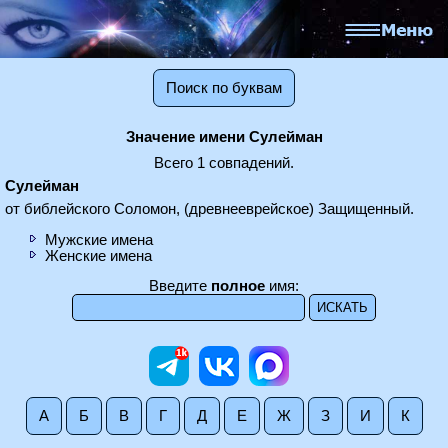
Поиск по буквам
Значение имени Сулейман
Всего 1 совпадений.
Сулейман
от библейского Соломон, (древнееврейское) Защищенный.
Мужские имена
Женские имена
Введите
полное
имя:
А
Б
В
Г
Д
Е
Ж
З
И
К