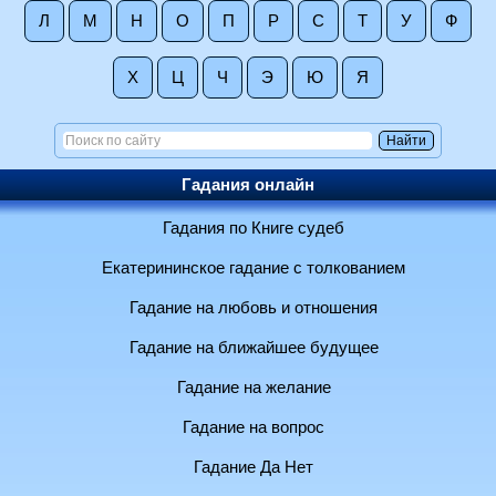
Л
М
Н
О
П
Р
С
Т
У
Ф
Х
Ц
Ч
Э
Ю
Я
Гадания онлайн
Гадания по Книге судеб
Екатерининское гадание с толкованием
Гадание на любовь и отношения
Гадание на ближайшее будущее
Гадание на желание
Гадание на вопрос
Гадание Да Нет