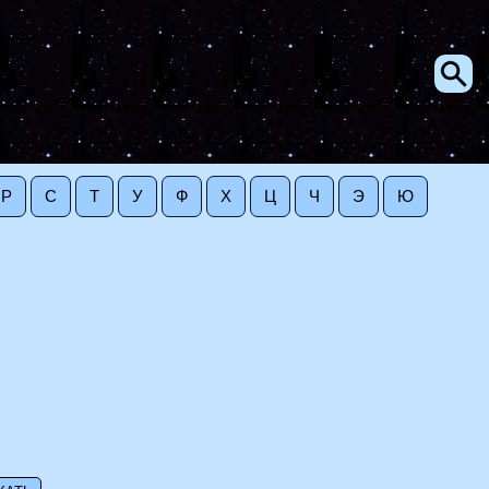
Р
С
Т
У
Ф
Х
Ц
Ч
Э
Ю