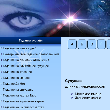
Гадания онлайн
А
Б
В
Г
Гадания по Книге судеб
Екатерининское гадание с толкованием
Гадание на любовь и отношения
Гадание на ближайшее будущее
Гадание на желание
Гадание на вопрос
Сулушаш
Гадание Да Нет
длинная, черноволосая
Гадание на ситуацию
Мужские имена
Гадания на картах Таро
Женские имена
Гадания на игральных картах
Гадания на цыганских картах