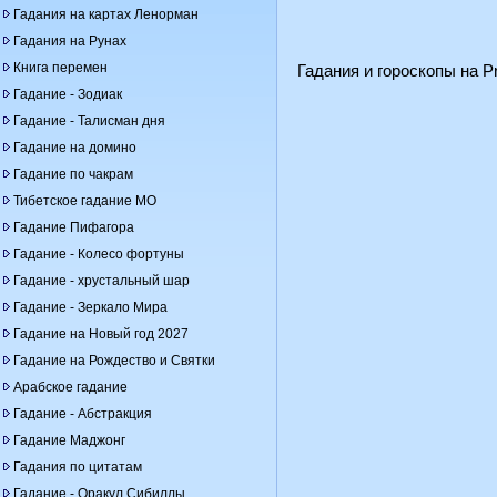
Гадания на картах Ленорман
Гадания на Рунах
Книга перемен
Гадания и гороскопы на Pr
Гадание - Зодиак
Гадание - Талисман дня
Гадание на домино
Гадание по чакрам
Тибетское гадание МО
Гадание Пифагора
Гадание - Колесо фортуны
Гадание - хрустальный шар
Гадание - Зеркало Мира
Гадание на Новый год 2027
Гадание на Рождество и Святки
Арабское гадание
Гадание - Абстракция
Гадание Маджонг
Гадания по цитатам
Гадание - Оракул Сибиллы