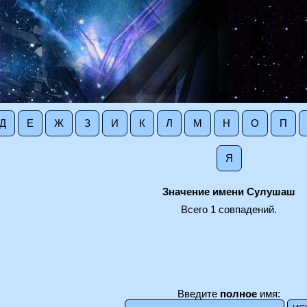
Д
Е
Ж
З
И
К
Л
М
Н
О
П
Я
Значение имени Сулушаш
Всего 1 совпадений.
Введите
полное
имя: