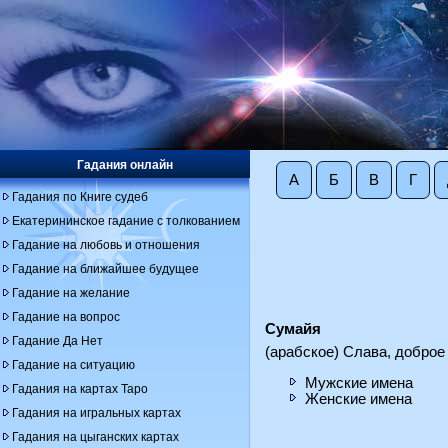
Гадания онлайн
А
Б
В
Г
Гадания по Книге судеб
Екатерининское гадание с толкованием
Гадание на любовь и отношения
Гадание на ближайшее будущее
Гадание на желание
Гадание на вопрос
Сумайя
Гадание Да Нет
(арабское) Слава, доброе
Гадание на ситуацию
Мужские имена
Гадания на картах Таро
Женские имена
Гадания на игральных картах
Гадания на цыганских картах