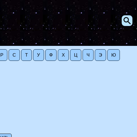
Р
С
Т
У
Ф
Х
Ц
Ч
Э
Ю