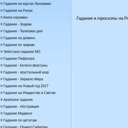
Гадания на картах Ленорман
Гадания на Рунах
Книга перемен
Гадания и гороскопы на Pr
Гадание - Зодиак
Гадание - Талисман дня
Гадание на домино
Гадание по чакрам
Тибетское гадание МО
Гадание Пифагора
Гадание - Колесо фортуны
Гадание - хрустальный шар
Гадание - Зеркало Мира
Гадание на Новый год 2027
Гадание на Рождество и Святки
Арабское гадание
Гадание - Абстракция
Гадание Маджонг
Гадания по цитатам
Гадание - Оракул Сибиллы