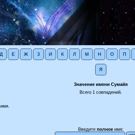
Д
Е
Ж
З
И
К
Л
М
Н
О
П
Я
Значение имени Сумайя
Всего 1 совпадений.
 имя.
Введите
полное
имя: