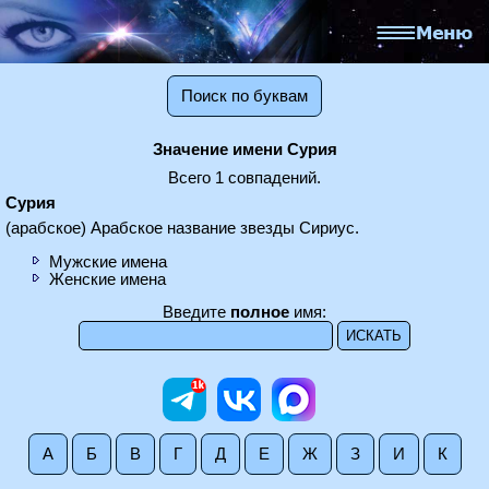
Поиск по буквам
Значение имени Сурия
Всего 1 совпадений.
Сурия
(арабское) Арабское название звезды Сириус.
Мужские имена
Женские имена
Введите
полное
имя:
А
Б
В
Г
Д
Е
Ж
З
И
К