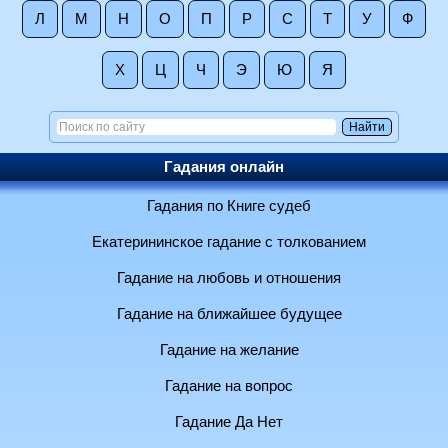
Л
М
Н
О
П
Р
С
Т
У
Ф
Х
Ц
Ч
Э
Ю
Я
Гадания онлайн
Гадания по Книге судеб
Екатерининское гадание с толкованием
Гадание на любовь и отношения
Гадание на ближайшее будущее
Гадание на желание
Гадание на вопрос
Гадание Да Нет