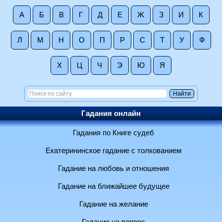
А
Б
В
Г
Д
Е
Ж
З
И
К
Л
М
Н
О
П
Р
С
Т
У
Ф
Х
Ц
Ч
Э
Ю
Я
Гадания онлайн
Гадания по Книге судеб
Екатерининское гадание с толкованием
Гадание на любовь и отношения
Гадание на ближайшее будущее
Гадание на желание