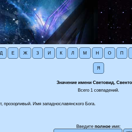
Д
Е
Ж
З
И
К
Л
М
Н
О
П
Я
Значение имени Световид, Свент
Всего 1 совпадений.
т, прозорливый. Имя западнославянского Бога.
Введите
полное
имя: