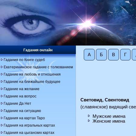
Гадания онлайн
А
Б
В
Г
Гадания по Книге судеб
Екатерининское гадание с толкованием
Гадание на любовь и отношения
Гадание на ближайшее будущее
Гадание на желание
Гадание на вопрос
Световид, Свентовид
Гадание Да Нет
(славянское) видящий све
Гадание на ситуацию
Мужские имена
Гадания на картах Таро
Женские имена
Гадания на игральных картах
Гадания на цыганских картах