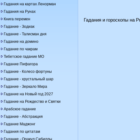
Гадания на картах Ленорман
Гадания на Рунах
Книга перемен
Гадания и гороскопы на Pr
Гадание - Зодиак
Гадание - Талисман дня
Гадание на домино
Гадание по чакрам
Тибетское гадание МО
Гадание Пифагора
Гадание - Колесо фортуны
Гадание - хрустальный шар
Гадание - Зеркало Мира
Гадание на Новый год 2027
Гадание на Рождество и Святки
Арабское гадание
Гадание - Абстракция
Гадание Маджонг
Гадания по цитатам
Гадание - Оракул Сибиллы