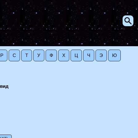
Р
С
Т
У
Ф
Х
Ц
Ч
Э
Ю
овид