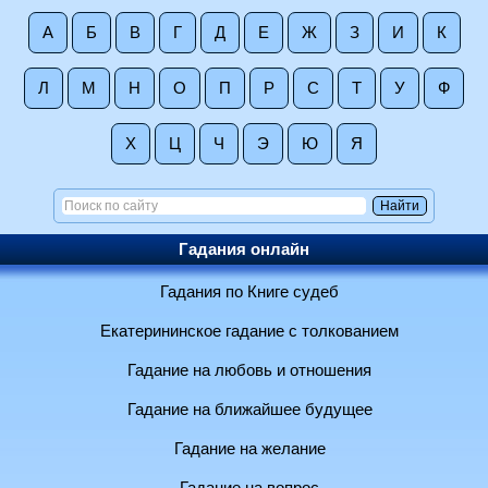
А
Б
В
Г
Д
Е
Ж
З
И
К
Л
М
Н
О
П
Р
С
Т
У
Ф
Х
Ц
Ч
Э
Ю
Я
Гадания онлайн
Гадания по Книге судеб
Екатерининское гадание с толкованием
Гадание на любовь и отношения
Гадание на ближайшее будущее
Гадание на желание