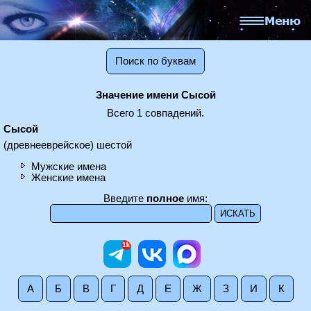
Поиск по буквам
Значение имени Сысой
Всего 1 совпадений.
Сысой
(древнееврейское) шестой
Мужские имена
Женские имена
Введите
полное
имя:
А
Б
В
Г
Д
Е
Ж
З
И
К