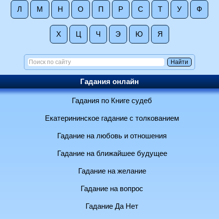
Л
М
Н
О
П
Р
С
Т
У
Ф
Х
Ц
Ч
Э
Ю
Я
Гадания онлайн
Гадания по Книге судеб
Екатерининское гадание с толкованием
Гадание на любовь и отношения
Гадание на ближайшее будущее
Гадание на желание
Гадание на вопрос
Гадание Да Нет