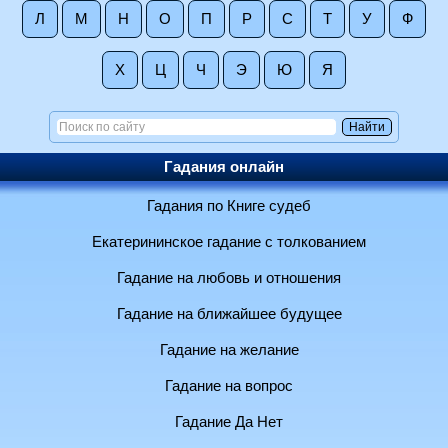
Л
М
Н
О
П
Р
С
Т
У
Ф
Х
Ц
Ч
Э
Ю
Я
Гадания онлайн
Гадания по Книге судеб
Екатерининское гадание с толкованием
Гадание на любовь и отношения
Гадание на ближайшее будущее
Гадание на желание
Гадание на вопрос
Гадание Да Нет