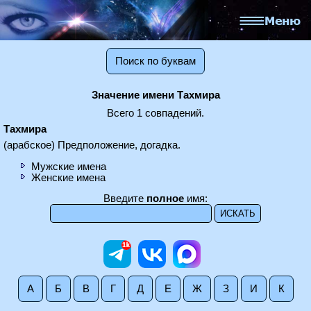
Поиск по буквам
Значение имени Тахмира
Всего 1 совпадений.
Тахмира
(арабское) Предположение, догадка.
Мужские имена
Женские имена
Введите
полное
имя:
А
Б
В
Г
Д
Е
Ж
З
И
К