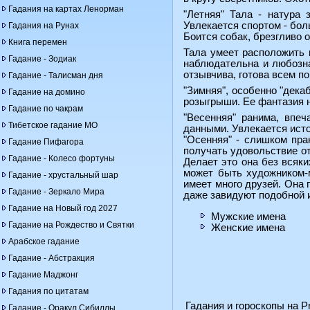
Гадания на картах Ленорман
"Летняя" Тала - натура 
Увлекается спортом - бол
Гадания на Рунах
Боится собак, брезгливо о
Книга перемен
Тала умеет расположить 
Гадание - Зодиак
наблюдательна и любозна
отзывчива, готова всем п
Гадание - Талисман дня
"Зимняя", особенно "дека
Гадание на домино
розыгрыши. Ее фантазия н
Гадание по чакрам
"Весенняя" ранима, впе
Тибетское гадание МО
данными. Увлекается исто
"Осенняя" - слишком пра
Гадание Пифагора
получать удовольствие от
Гадание - Колесо фортуны
Делает это она без всяки
может быть художником-м
Гадание - хрустальный шар
имеет много друзей. Она 
Гадание - Зеркало Мира
даже завидуют подобной 
Гадание на Новый год 2027
Мужские имена
Гадание на Рождество и Святки
Женские имена
Арабское гадание
Гадание - Абстракция
Гадание Маджонг
Гадания по цитатам
Гадания и гороскопы на Pr
Гадание - Оракул Сибиллы