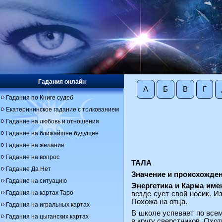
Гадания онлайн
А
Б
В
Г
Гадания по Книге судеб
Екатерининское гадание с толкованием
Гадание на любовь и отношения
Гадание на ближайшее будущее
Гадание на желание
Гадание на вопрос
ТАЛА
Гадание Да Нет
Значение и происхожден
Гадание на ситуацию
Энергетика и Карма име
Гадания на картах Таро
везде сует свой носик. И
Похожа на отца.
Гадания на игральных картах
В школе успевает по все
Гадания на цыганских картах
в кругу сверстников. Охот