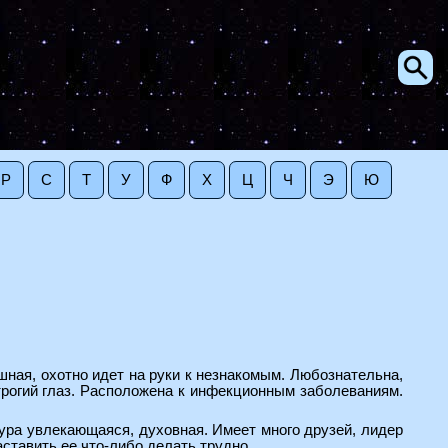
Р
С
Т
У
Ф
Х
Ц
Ч
Э
Ю
ная, охотно идет на руки к незнакомым. Любознательна,
строгий глаз. Расположена к инфекционным заболеваниям.
ура увлекающаяся, духовная. Имеет много друзей, лидер
заставить ее что-либо делать трудно.