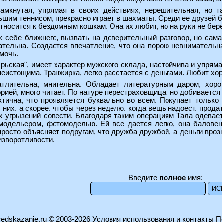
замкнутая, упрямая в своих действиях, нерешительная, но т
ьшим теннисом, прекрасно играет в шахматы. Среди ее друзей б
тносится к бездомным кошкам. Она их любит, но на руки не бере
к себе ближнего, вызвать на доверительный разговор, но сама
тельна. Создается впечатление, что она порою невнимательна
омочь.
брьская", имеет характер мужского склада, настойчива и упрям
еистощима. Транжирка, легко расстается с деньгами. Любит хо
чатлительна, мнительна. Обладает литературным даром, хор
рией, много читает. По натуре перестраховщица, но добивается
ктична, что проявляется буквально во всем. Покупает только 
 них, а скорее, чтобы через неделю, когда вещь надоест, прода
х угрызений совести. Благодаря таким операциям Тала одевае
одельером, фотомоделью. Ей все дается легко, она баловен
просто объясняет подругам, что дружба дружбой, а деньги вроз
изворотливости.
Введите
полное
имя:
edskazanie.ru
© 2003-2026
Условия использования и контакты
П