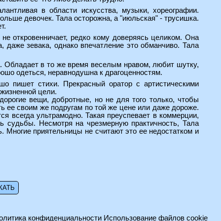
алантливая в области искусства, музыки, хореографии.
ольше девочек. Тала осторожна, а "июльская" - трусишка.
т.
 не откровенничает, редко кому доверяясь целиком. Она
, даже зевака, однако впечатление это обманчиво. Тала
а. Обладает в то же время веселым нравом, любит шутку,
рошо одеться, неравнодушна к драгоценностям.
ошо пишет стихи. Прекрасный оратор с артистическими
 жизненной цели.
дорогие вещи, добротные, но не для того только, чтобы
ть ее своим же подругам по той же цене или даже дороже.
тся всегда ультрамодно. Такая преуспевает в коммерции,
ь судьбы. Несмотря на чрезмерную практичность, Тала
ь. Многие приятельницы не считают это ее недостатком и
олитика конфиденциальности
Использование файлов cookie