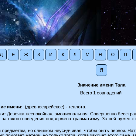
Д
Е
Ж
З
И
К
Л
М
Н
О
П
Я
Значение имени Тала
Всего 1 совпадений.
ие имени:
(древнееврейское) - теплота.
ни:
Девочка неспокойная, эмоциональная. Совершенно бесстраш
з-за такого поведения подвержена травматизму. За ней нужен 
м предметам, но слишком неусидчивая, чтобы быть первой. Нат
но помогает матери, но только тогда, когда захочет этого сама, 