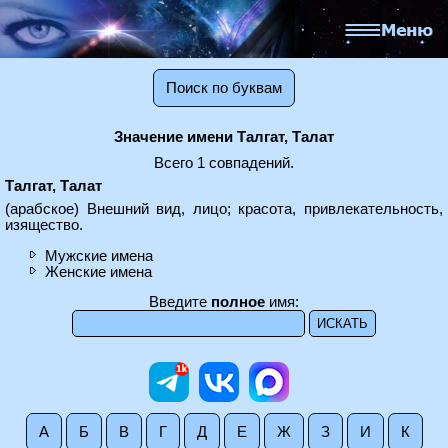
Поиск по буквам
Значение имени Талгат, Талат
Всего 1 совпадений.
Талгат, Талат
(арабское) Внешний вид, лицо; красота, привлекательность,
изящество.
Мужские имена
Женские имена
Введите
полное
имя:
А
Б
В
Г
Д
Е
Ж
З
И
К