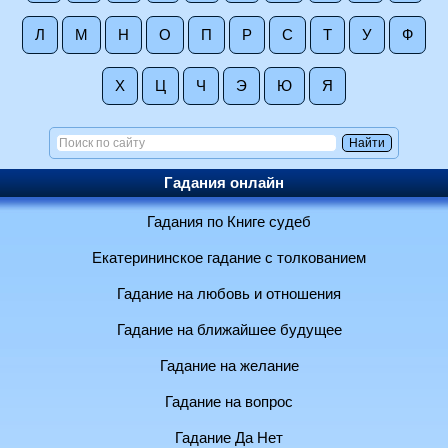
Л
М
Н
О
П
Р
С
Т
У
Ф
Х
Ц
Ч
Э
Ю
Я
Гадания онлайн
Гадания по Книге судеб
Екатерининское гадание с толкованием
Гадание на любовь и отношения
Гадание на ближайшее будущее
Гадание на желание
Гадание на вопрос
Гадание Да Нет