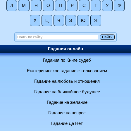
Л
М
Н
О
П
Р
С
Т
У
Ф
Х
Ц
Ч
Э
Ю
Я
Гадания онлайн
Гадания по Книге судеб
Екатерининское гадание с толкованием
Гадание на любовь и отношения
Гадание на ближайшее будущее
Гадание на желание
Гадание на вопрос
Гадание Да Нет