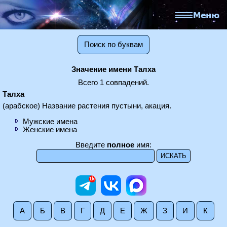
Поиск по буквам
Значение имени Талха
Всего 1 совпадений.
Талха
(арабское) Название растения пустыни, акация.
Мужские имена
Женские имена
Введите
полное
имя:
А
Б
В
Г
Д
Е
Ж
З
И
К