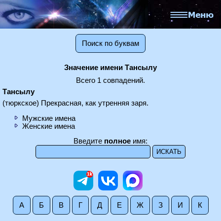
Поиск по буквам
Значение имени Тансылу
Всего 1 совпадений.
Тансылу
(тюркское) Прекрасная, как утренняя заря.
Мужские имена
Женские имена
Введите
полное
имя:
А
Б
В
Г
Д
Е
Ж
З
И
К