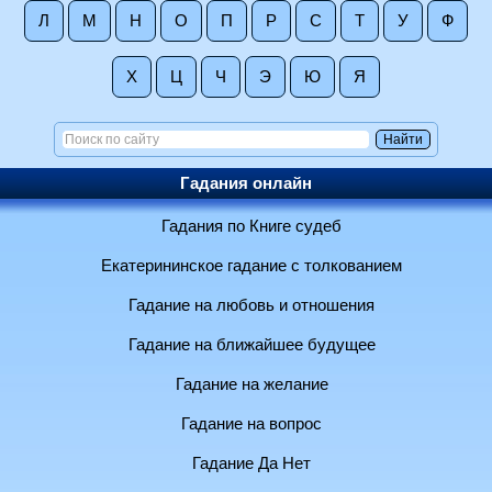
Л
М
Н
О
П
Р
С
Т
У
Ф
Х
Ц
Ч
Э
Ю
Я
Гадания онлайн
Гадания по Книге судеб
Екатерининское гадание с толкованием
Гадание на любовь и отношения
Гадание на ближайшее будущее
Гадание на желание
Гадание на вопрос
Гадание Да Нет