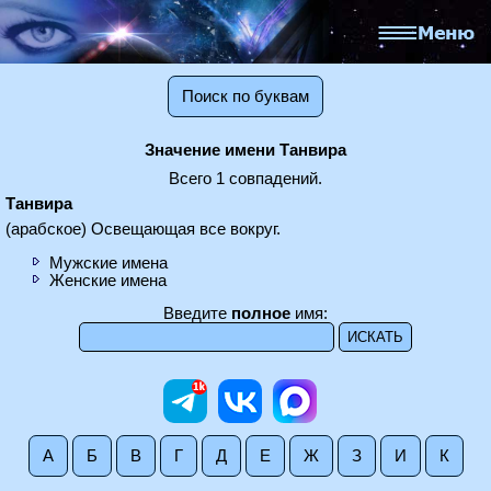
Поиск по буквам
Значение имени Танвира
Всего 1 совпадений.
Танвира
(арабское) Освещающая все вокруг.
Мужские имена
Женские имена
Введите
полное
имя:
А
Б
В
Г
Д
Е
Ж
З
И
К