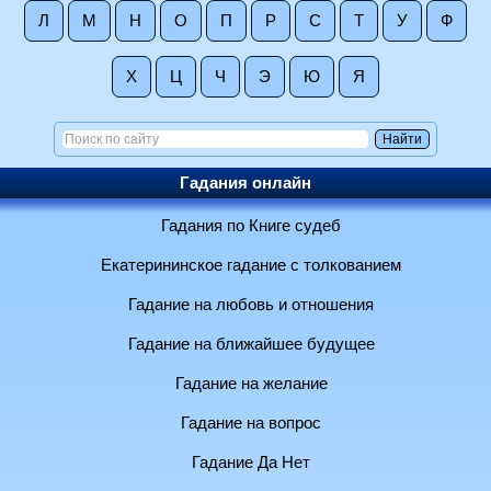
Л
М
Н
О
П
Р
С
Т
У
Ф
Х
Ц
Ч
Э
Ю
Я
Гадания онлайн
Гадания по Книге судеб
Екатерининское гадание с толкованием
Гадание на любовь и отношения
Гадание на ближайшее будущее
Гадание на желание
Гадание на вопрос
Гадание Да Нет